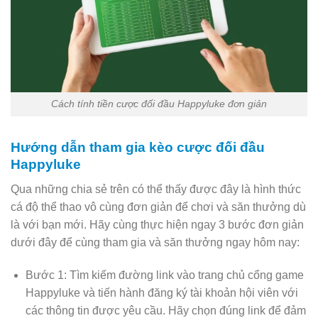
Cách tính tiền cược đối đầu Happyluke đơn giản
Hướng dẫn tham gia kèo cược đối đầu
Happyluke
Qua những chia sẻ trên có thể thấy được đây là hình thức
cá độ thể thao vô cùng đơn giản để chơi và săn thưởng dù
là với bạn mới. Hãy cùng thực hiện ngay 3 bước đơn giản
dưới đây để cùng tham gia và săn thưởng ngay hôm nay:
Bước 1: Tìm kiếm đường link vào trang chủ cổng game
Happyluke và tiến hành đăng ký tài khoản hội viên với
các thông tin được yêu cầu. Hãy chọn đúng link để đảm