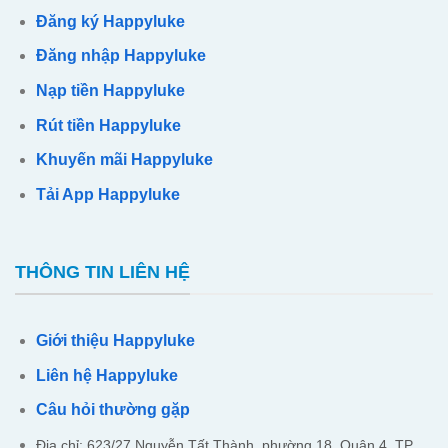
Đăng ký Happyluke
Đăng nhập Happyluke
Nạp tiền Happyluke
Rút tiền Happyluke
Khuyến mãi Happyluke
Tải App Happyluke
THÔNG TIN LIÊN HỆ
Giới thiệu Happyluke
Liên hệ Happyluke
Câu hỏi thường gặp
Địa chỉ: 623/27 Nguyễn Tất Thành, phường 18, Quận 4, TP