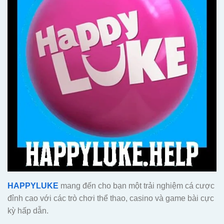
HAPPYLUKE
mang đến cho bạn một trải nghiệm cá cược
đỉnh cao với các trò chơi thể thao, casino và game bài cực
kỳ hấp dẫn.