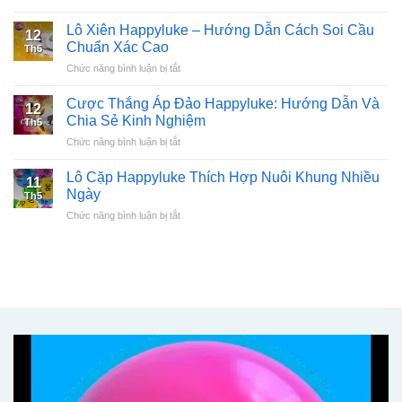
Lô
Kiến
Trượt
Lô Xiên Happyluke – Hướng Dẫn Cách Soi Cầu
Thức
12
Happyluke
Quan
Chuẩn Xác Cao
Th5
Là
Trọng
Chức năng bình luận bị tắt
ở
Gì?
Khi
Lô
Kinh
Thử
Xiên
Cược Thắng Áp Đảo Happyluke: Hướng Dẫn Và
Nghiệm
Vận
12
Happyluke
Bắt
Chia Sẻ Kinh Nghiệm
May
Th5
–
Số
Chức năng bình luận bị tắt
ở
Hướng
Dễ
Cược
Dẫn
Trúng
Thắng
Lô Cặp Happyluke Thích Hợp Nuôi Khung Nhiều
Cách
Nhất
11
Áp
Soi
Ngày
Th5
Đảo
Cầu
Chức năng bình luận bị tắt
ở
Happyluke:
Chuẩn
Lô
Hướng
Xác
Cặp
Dẫn
Cao
Happyluke
Và
Thích
Chia
Hợp
Sẻ
Nuôi
Kinh
Khung
Nghiệm
Nhiều
Ngày