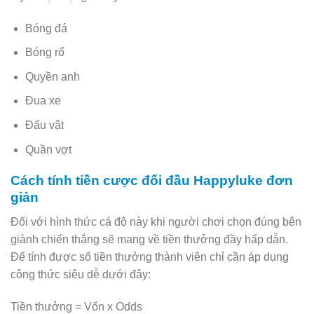
Bóng đá
Bóng rổ
Quyền anh
Đua xe
Đấu vật
Quần vợt
Cách tính tiền cược đối đầu Happyluke đơn
giản
Đối với hình thức cá độ này khi người chơi chọn đúng bên
giành chiến thắng sẽ mang về tiền thưởng đầy hấp dẫn.
Để tính được số tiền thưởng thành viên chỉ cần áp dụng
công thức siêu dễ dưới đây:
Tiền thưởng = Vốn x Odds