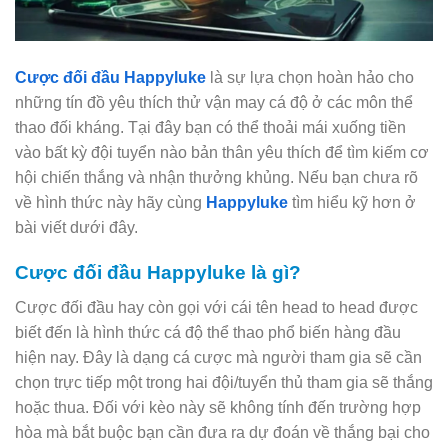
Cược đối đầu Happyluke
là sự lựa chọn hoàn hảo cho
những tín đồ yêu thích thử vận may cá độ ở các môn thể
thao đối kháng. Tại đây bạn có thể thoải mái xuống tiền
vào bất kỳ đội tuyển nào bản thân yêu thích để tìm kiếm cơ
hội chiến thắng và nhận thưởng khủng. Nếu bạn chưa rõ
về hình thức này hãy cùng
Happyluke
tìm hiểu kỹ hơn ở
bài viết dưới đây.
Cược đối đầu Happyluke là gì?
Cược đối đầu hay còn gọi với cái tên head to head được
biết đến là hình thức cá độ thể thao phổ biến hàng đầu
hiện nay. Đây là dạng cá cược mà người tham gia sẽ cần
chọn trực tiếp một trong hai đội/tuyển thủ tham gia sẽ thắng
hoặc thua. Đối với kèo này sẽ không tính đến trường hợp
hòa mà bắt buộc bạn cần đưa ra dự đoán về thắng bại cho