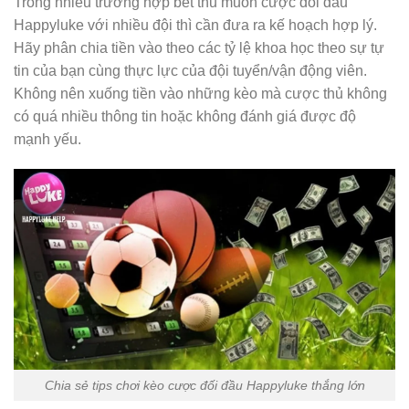
Trong nhiều trường hợp bet thủ muốn cược đối đầu
Happyluke với nhiều đội thì cần đưa ra kế hoạch hợp lý.
Hãy phân chia tiền vào theo các tỷ lệ khoa học theo sự tự
tin của bạn cùng thực lực của đội tuyển/vận động viên.
Không nên xuống tiền vào những kèo mà cược thủ không
có quá nhiều thông tin hoặc không đánh giá được độ
mạnh yếu.
Chia sẻ tips chơi kèo cược đối đầu Happyluke thắng lớn