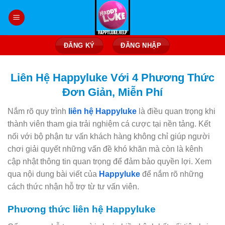
Bỏ
qua
nội
dung
ĐĂNG KÝ
ĐĂNG NHẬP
Liên Hệ Happyluke Với 4 Phương Thức
Đơn Giản, Miễn Phí
Nắm rõ quy trình
liên hệ Happyluke
là điều quan trọng khi
thành viên tham gia trải nghiệm cá cược tại nền tảng. Kết
nối với bộ phận tư vấn khách hàng không chỉ giúp người
chơi giải quyết những vấn đề khó khăn mà còn là kênh
cập nhật thông tin quan trọng để đảm bảo quyền lợi. Xem
qua nội dung bài viết của
Happyluke
để nắm rõ những
cách thức nhận hỗ trợ từ tư vấn viên.
Phương thức liên hệ Happyluke