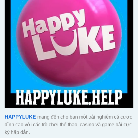
HAPPYLUKE
mang đến cho bạn một trải nghiệm cá cược
đỉnh cao với các trò chơi thể thao, casino và game bài cực
kỳ hấp dẫn.