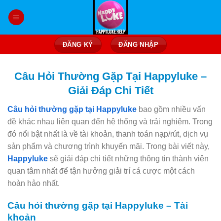
Bỏ
qua
nội
dung
ĐĂNG KÝ
ĐĂNG NHẬP
Câu Hỏi Thường Gặp Tại Happyluke –
Giải Đáp Chi Tiết
Câu hỏi thường gặp tại Happyluke
bao gồm nhiều vấn
đề khác nhau liên quan đến hệ thống và trải nghiệm. Trong
đó nổi bật nhất là về tài khoản, thanh toán nạp/rút, dịch vụ
sản phẩm và chương trình khuyến mãi. Trong bài viết này,
Happyluke
sẽ giải đáp chi tiết những thông tin thành viên
quan tâm nhất để tận hưởng giải trí cá cược một cách
hoàn hảo nhất.
Câu hỏi thường gặp tại Happyluke – Tài
khoản