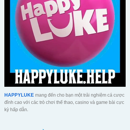
HAPPYLUKE
mang đến cho bạn một trải nghiệm cá cược
đỉnh cao với các trò chơi thể thao, casino và game bài cực
kỳ hấp dẫn.