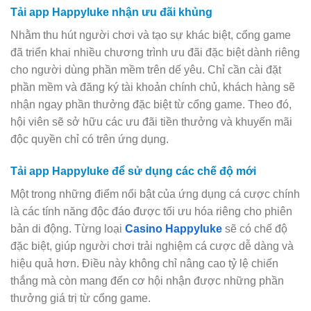
Tải app Happyluke nhận ưu đãi khủng
Nhằm thu hút người chơi và tạo sự khác biệt, cổng game
đã triển khai nhiều chương trình ưu đãi đặc biệt dành riêng
cho người dùng phần mềm trên dế yêu. Chỉ cần cài đặt
phần mềm và đăng ký tài khoản chính chủ, khách hàng sẽ
nhận ngay phần thưởng đặc biệt từ cổng game. Theo đó,
hội viên sẽ sở hữu các ưu đãi tiền thưởng và khuyến mãi
độc quyền chỉ có trên ứng dụng.
Tải app Happyluke để sử dụng các chế độ mới
Một trong những điểm nổi bật của ứng dụng cá cược chính
là các tính năng độc đáo được tối ưu hóa riêng cho phiên
bản di động. Từng loại
Casino Happyluke
sẽ có chế độ
đặc biệt, giúp người chơi trải nghiệm cá cược dễ dàng và
hiệu quả hơn. Điều này không chỉ nâng cao tỷ lệ chiến
thắng mà còn mang đến cơ hội nhận được những phần
thưởng giá trị từ cổng game.