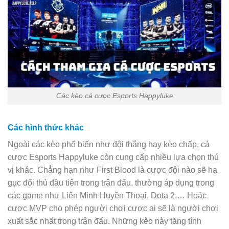
Các kèo cá cược Esports Happyluke
Các hình thức khác
Ngoài các kèo phổ biến như đội thắng hay kèo chấp, cá
cược Esports Happyluke còn cung cấp nhiều lựa chọn thú
vị khác. Chẳng hạn như First Blood là cược đội nào sẽ hạ
gục đối thủ đầu tiên trong trận đấu, thường áp dụng trong
các game như Liên Minh Huyền Thoại, Dota 2,… Hoặc
cược MVP cho phép người chơi cược ai sẽ là người chơi
xuất sắc nhất trong trận đấu. Những kèo này tăng tính