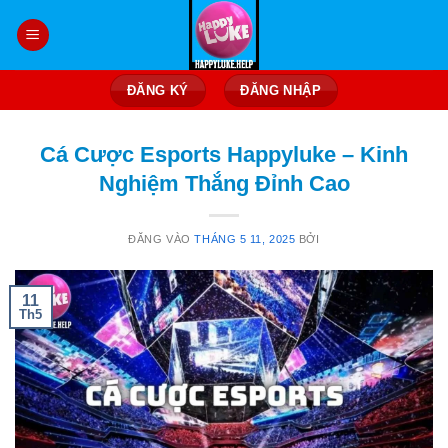
Bỏ
qua
nội
dung
ĐĂNG KÝ
ĐĂNG NHẬP
Cá Cược Esports Happyluke – Kinh
Nghiệm Thắng Đỉnh Cao
ĐĂNG VÀO
THÁNG 5 11, 2025
BỞI
11
Th5