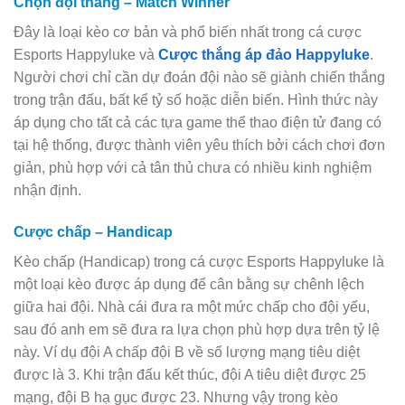
Chọn đội thắng – Match Winner
Đây là loại kèo cơ bản và phổ biến nhất trong cá cược
Esports Happyluke và
Cược thắng áp đảo Happyluke
.
Người chơi chỉ cần dự đoán đội nào sẽ giành chiến thắng
trong trận đấu, bất kể tỷ số hoặc diễn biến. Hình thức này
áp dụng cho tất cả các tựa game thể thao điện tử đang có
tại hệ thống, được thành viên yêu thích bởi cách chơi đơn
giản, phù hợp với cả tân thủ chưa có nhiều kinh nghiệm
nhận định.
Cược chấp – Handicap
Kèo chấp (Handicap) trong cá cược Esports Happyluke là
một loại kèo được áp dụng để cân bằng sự chênh lệch
giữa hai đội. Nhà cái đưa ra một mức chấp cho đội yếu,
sau đó anh em sẽ đưa ra lựa chọn phù hợp dựa trên tỷ lệ
này. Ví dụ đội A chấp đội B về số lượng mạng tiêu diệt
được là 3. Khi trận đấu kết thúc, đội A tiêu diệt được 25
mạng, đội B hạ gục được 23. Nhưng vậy trong kèo