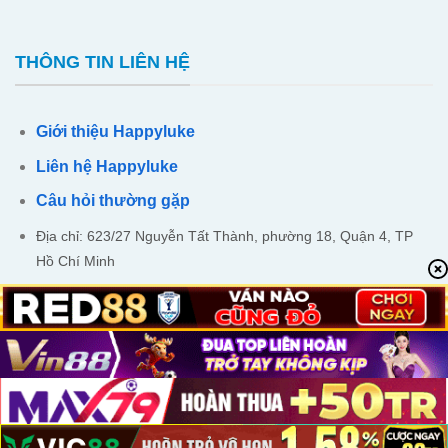
THÔNG TIN LIÊN HỆ
Giới thiệu Happyluke
Liên hệ Happyluke
Câu hỏi thường gặp
Địa chỉ: 623/27 Nguyễn Tất Thành, phường 18, Quận 4, TP
Hồ Chí Minh
Hotline: 0961 405 200
Email:
contact@4047.cn.com
Copyright 2026 ©
happyluke.help