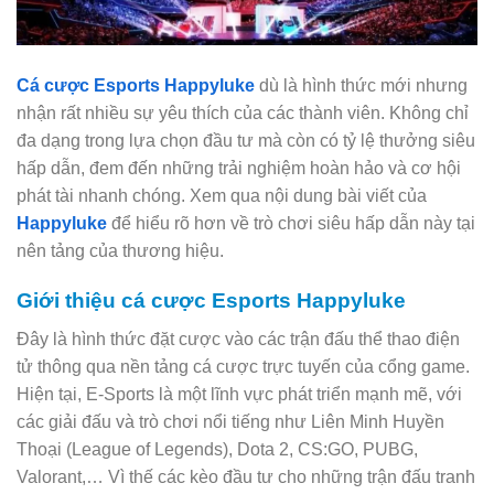
Cá cược Esports Happyluke
dù là hình thức mới nhưng
nhận rất nhiều sự yêu thích của các thành viên. Không chỉ
đa dạng trong lựa chọn đầu tư mà còn có tỷ lệ thưởng siêu
hấp dẫn, đem đến những trải nghiệm hoàn hảo và cơ hội
phát tài nhanh chóng. Xem qua nội dung bài viết của
Happyluke
để hiểu rõ hơn về trò chơi siêu hấp dẫn này tại
nên tảng của thương hiệu.
Giới thiệu cá cược Esports Happyluke
Đây là hình thức đặt cược vào các trận đấu thể thao điện
tử thông qua nền tảng cá cược trực tuyến của cổng game.
Hiện tại, E-Sports là một lĩnh vực phát triển mạnh mẽ, với
các giải đấu và trò chơi nổi tiếng như Liên Minh Huyền
Thoại (League of Legends), Dota 2, CS:GO, PUBG,
Valorant,… Vì thế các kèo đầu tư cho những trận đấu tranh