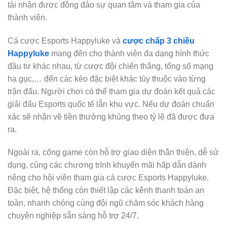
tài nhận được đông đảo sự quan tâm và tham gia của
thành viên.
Cá cược Esports Happyluke và
cược chấp 3 chiều
Happyluke
mang đến cho thành viên đa dạng hình thức
đầu tư khác nhau, từ cược đội chiến thắng, tổng số mạng
hạ gục,… đến các kèo đặc biệt khác tùy thuộc vào từng
trận đấu. Người chơi có thể tham gia dự đoán kết quả các
giải đấu Esports quốc tế lẫn khu vực. Nếu dự đoán chuẩn
xác sẽ nhận về tiền thưởng khủng theo tỷ lệ đã được đưa
ra.
Ngoài ra, cổng game còn hỗ trợ giao diện thân thiện, dễ sử
dụng, cùng các chương trình khuyến mãi hấp dẫn dành
riêng cho hội viên tham gia cá cược Esports Happyluke.
Đặc biệt, hệ thống còn thiết lập các kênh thanh toán an
toàn, nhanh chóng cùng đội ngũ chăm sóc khách hàng
chuyên nghiệp sẵn sàng hỗ trợ 24/7.