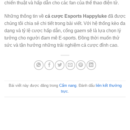
chiến thuật và hấp dẫn cho các fan của thể thao điện tử.
Những thông tin về
cá cược Esports Happyluke
đã được
chúng tôi chia sẻ chi tiết trong bài viết. Với hệ thống kèo đa
dạng và tỷ lệ cược hấp dẫn, cổng gaem sẽ là lựa chọn lý
tưởng cho người đam mê E-sports. Đồng thời muốn thử
sức và tận hưởng những trải nghiệm cá cược đỉnh cao.
Bài viết này được đăng trong
Cẩm nang
. Đánh dấu
liên kết thường
trực
.